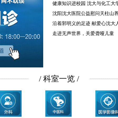
健康知识进校园 沈大与化工大
沈阳沈大医院公益慰问天柱山
沿着郭明义的足迹 献爱心沈大
走进无声世界，关爱聋哑儿童
/ 科室一览 /