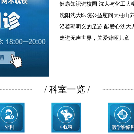
健康知识进校园 沈大与化工大
沈阳沈大医院公益慰问天柱山
沿着郭明义的足迹 献爱心沈大
走进无声世界，关爱聋哑儿童
/ 科室一览 /